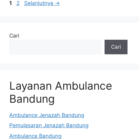
Halaman
Halaman
1
2
Selanjutnya
→
Cari
Cari
Layanan Ambulance
Bandung
Ambulance Jenazah Bandung
Pemulasaran Jenazah Bandung
Ambulance Bandung