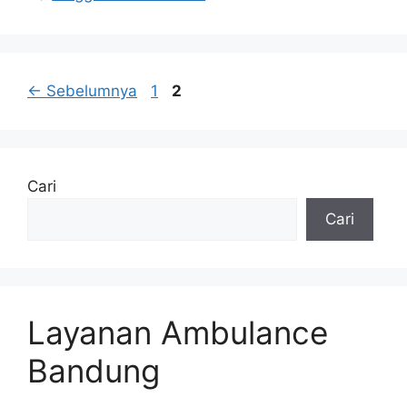
Halaman
Halaman
←
Sebelumnya
1
2
Cari
Cari
Layanan Ambulance
Bandung