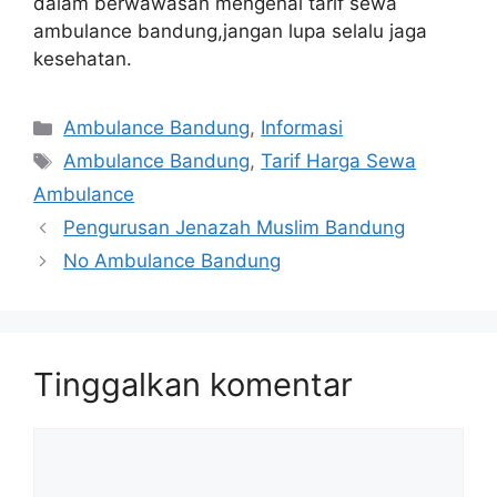
dalam berwawasan mengenai tarif sewa
ambulance bandung,jangan lupa selalu jaga
kesehatan.
Kategori
Ambulance Bandung
,
Informasi
Tag
Ambulance Bandung
,
Tarif Harga Sewa
Ambulance
Pengurusan Jenazah Muslim Bandung
No Ambulance Bandung
Tinggalkan komentar
Komentar