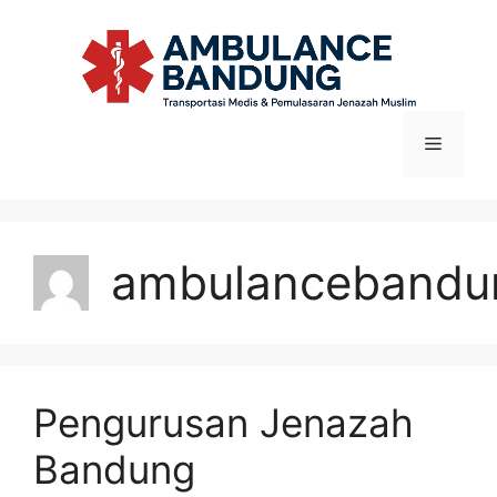
Langsung
ke
isi
Menu
ambulancebandu
Pengurusan Jenazah
Bandung