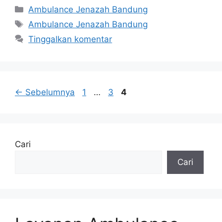
Kategori
Ambulance Jenazah Bandung
Tag
Ambulance Jenazah Bandung
Tinggalkan komentar
Halaman
Halaman
Halaman
←
Sebelumnya
1
…
3
4
Cari
Cari